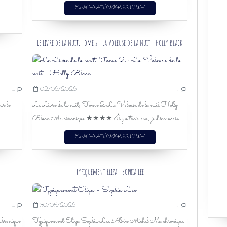
EN SAVOIR PLUS
Le Livre de la nuit, Tome 2 : La Voleuse de la nuit - Holly Black
BILAN DU MOIS
…
02/06/2026
…
BILAN
ur le
Le Livre de la nuit, Tome 2 La Voleuse de la nuit Holly
RENDEZ-VOUS
Black Ma chronique ★★★★ Il y a trois ans, je découvrais...
EN SAVOIR PLUS
Typiquement Eliza - Sophia Lee
BRITTAINY C. CHERRY
…
30/05/2026
…
HUGO ROMAN
hronique
Typiquement Eliza Sophia Lee Albin Michel Ma chronique
ROMANCE