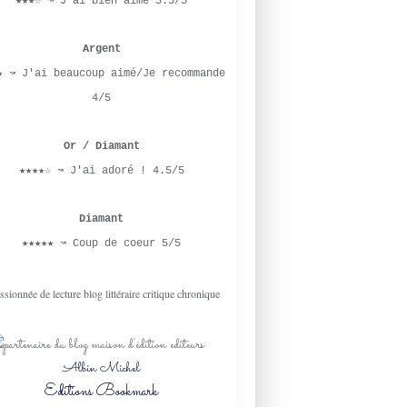
★★★☆ ↝ J'ai bien aimé 3.5/5
GRUMPY-SUNSHINE
MAI 2026
Argent
2026
★ ↝ J'ai beaucoup aimé/Je recommande
4/5
CAMPUS AGENCY
Or / Diamant
LYLYBLABLA
★★★★☆ ↝ J'ai adoré ! 4.5/5
LYLY BAY
HUGO ROMAN
Diamant
ROMANCE
★★★★★ ↝ Coup de coeur 5/5
UNIVERSITÉ
HE FALLS FIRST
ENQUÊTE
RIVALS-TO-LOVERS
Albin Michel
Editions Bookmark
JOE HEAP