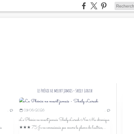
Le Phénix ne meurt jamais - Sheily Larash
THROWBACK THURSDAY LIVRESQUE
…
03/06/2026
…
RENDEZ-VOUS
Le Phénix ne meurt jamais Sheily Larash Nox Ma chronique
is
★★★.75 Je ne connaissais pas encore la plume de l'autrice,...