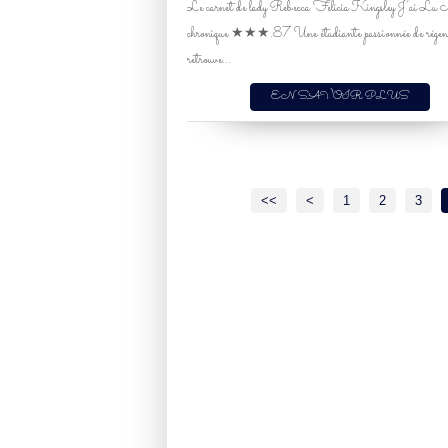
Le carnet de lady Rebecca Felicia Kingsley J'ai Lu
chronique ★★★.87 Une étudiante passionnée de régenc
retrouve...
EN SAVOIR PLUS
<<
<
1
2
3