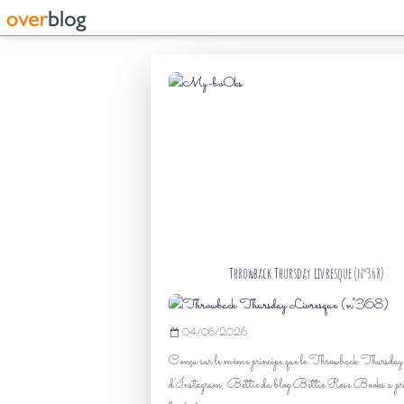
Throwback Thursday Livresque (n°368)
04/06/2026
Conçu sur le même principe que le Throwback Thursday
d’Instagram, Bettie du blog Bettie Rose Books a pr