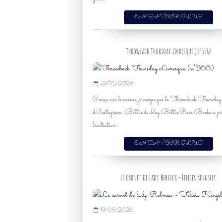
EN SAVOIR PLUS
Throwback Thursday Livresque (n°366)
21/05/2026
Conçu sur le même principe que le Throwback Thursday
d’Instagram, Bettie du blog Bettie Rose Books a pr
l'initiative...
EN SAVOIR PLUS
Le carnet de lady Rebecca - Felicia Kingsley
19/05/2026