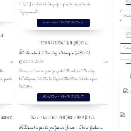
RECH
4.37 J'ai adoré ! Dès que j'ai aperçu la couverture de
ROMANCE CONTEMPORAINE
Typiquement...
MARIAGE
RELATION TOXIQUE
EN SAVOIR PLUS
VIOLENCES
NEW
VIOLENCES CONJUGALES
lle
AMNÉSIE
Throwback Thursday Livresque (n°367)
HEARTS ON ICE
AURORE PAYELLE
…
28/05/2026
…
HUGO ROMAN
le
Conçu sur le même principe que le Throwback Thursday
ROMANCE
, quand
d’Instagram, Bettie du blog Bettie Rose Books a pris
UNIVERSITÉ
l'initiative...
HOCKEY
PROXIMITÉ FORCÉE
EN SAVOIR PLUS
SPICY 1.75
HATERS-TO-LOVERS
a Andrews
Dans les pas du professeur Jones - Olivia Jackson
ILONA ANDREWS