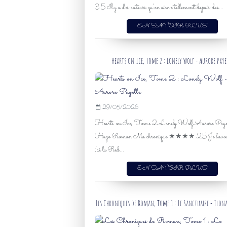
3.5 Il y a des auteurs qu'on aime tellement depuis des...
EN SAVOIR PLUS
Hearts on Ice, Tome 2 : Lonely Wolf - Aurore Paye
29/05/2026
Hearts on Ice, Tome 2 Lonely Wolf Aurore Payel
Hugo Roman Ma chronique ★★★★.25 Je l'avoue
j'ai lu Red...
EN SAVOIR PLUS
Les Chroniques de Roman, Tome 1 : Le Sanctuaire - Ilon