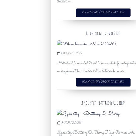
l'initiative...
EN SAVOIR PLUS
Bilan du mois : Mai 2026
01/06/2026
Hello tout le monde ! C'est le moment de faire le point s
mois qui vient de s'écouler. Mes lectures du mois...
EN SAVOIR PLUS
If you stay - Brittainy C. Cherry
31/05/2026
If you stay Brittainy C. Cherry Hugo Roman Ma c