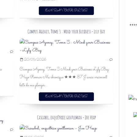
DEUIL
EN SAVOIR PLUS
DÉPRESSION
MUSIQUE
★★★
LIVRES
Campus Agency, Tome 3 : Mind your Business - Lyly Bay
THROWBACK THURSDAY LIVRESQUE
…
RENDEZ-VOUS
20/05/2026
…
is
Campus Agency, Tome 3 Mind your Business Lyly Bay
Hugo Roman Ma chronique ★★★.87 J'avais vraiment
hâte de me plonger...
EN SAVOIR PLUS
Cascabel, enquêtrice gentleman - Joe Heap
FELICIA KINGSLEY
…
J'AI LU