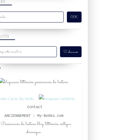
ERCHE
YOUNG ADULT
CONTEMPORAIN
DEUIL
AMITIÉ
SLETTER
CULTURE CORÉENNE
CUISINE
THROWBACK THURSDAY LIVRESQUE
RENDEZ-VOUS
Contact
ANCIENNEMENT : My-Bo0ks.com
OLIVIA JACKSON