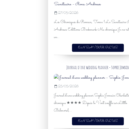
27/05/2026
Les Chroniques de Roman, Tome 1 Le Sanctuaire I
Andrews Editions Bookmark Ma chronique Je ne rat
un...
EN SAVOIR PLUS
Journal d'une wedding planner - Sophie Jomai
25/05/2026
Journal d'une wedding planner Sophie Jomain Charle
chronique ★★★★ Depuis le Vent souffle sur Little
Balmoral,...
EN SAVOIR PLUS