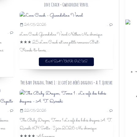
SPICY 0
Love Coach - Gwendoline Vervel
CLOSED-DOOR
24/05/2026
…
SILVERCLOAK
…
Love Coach Gwendoline Vervel Nathan Ma chronique
NOX
e
★★★.25 Love Coach est une petite romance Best-
FANTASY
mé.
Friends-to-lovers,...
ROMANCE
MAGIE
EN SAVOIR PLUS
TRAHISON
★ ↝
SECRET
VOYAGE DANS LE TEMPS
The Baby Dragon, Tome 1 : Le café des bébés dragons - A. T. Qureshi
SPICY 3
o
ANTONIO CAPUTO
…
22/05/2026
…
LUIGI FORMOLA
nkama
The Baby Dragon, Tome 1 Le café des bébés dragons A. T.
ANKAMA
e ma
Qureshi &H Sortie : 3 juin 2026 Ma chronique
BANDE DESSINÉE
★★★★ A l'annonce...
FAMILLE