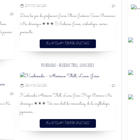
27/05/2026
…
LES CHRONIQUES DE ROMAN
…
Dans les pas du professeur Jones Olivia Jackson Saxus Romance
KATE DANIELS
lona
Ma chronique ★★★.5 Indiana Jones, archéologie, course-
FANTASY
e jamais
poursuite...
URBAN FANTASY
ENQUÊTE
EN SAVOIR PLUS
MAGIE
MAI 2026
2026
Kushinada - Alexiane Thill, Luna Joice
n
26/05/2026
…
SOPHIE JOMAIN
…
Kushinada Alexiane Thill, Luna Joice Hugo Roman Ma
CHARLESTON
ston Ma
chronique ★★★ Un one-shot de romantasy, de la mythologie
AUDIO
japonaise,...
COMÉDIE ROMANTIQUE
ROMANCE
EN SAVOIR PLUS
MARIAGE
HUMOUR