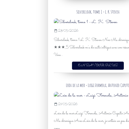
Silvercloak, tome 1 - L. K. Steven
23/05/2026
Silvercloak, tome 1 L. K. Steven Nox Ma chroniqu
★★★,5 Silvercloak m'a de suite intrigué avec son résu
Une...
EN SAVOIR PLUS
Loin de la mer - Luigi Formola, Antonio Caput
21/05/2026
Loin de la mer Luigi Formola, Antonio Caputo A
Ma chronique Avec Loin de la mer, je sortais un peu d
zone...