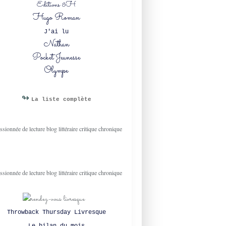
Editions &H
NATHAN
Hugo Roman
YOUNG ADULT
COSY MYSTERY
J'ai lu
Nathan
ENQUÊTE
Pocket Jeunesse
HISTORIQUE
Olympe
QUEER
ROMANCE
SPICY 0.5
↬
La liste complète
Throwback Thursday Livresque