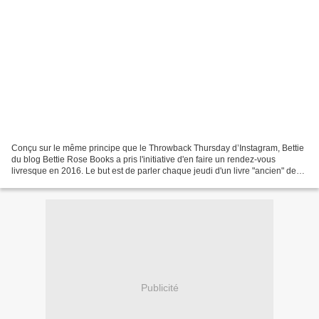
Conçu sur le même principe que le Throwback Thursday d’Instagram, Bettie
du blog Bettie Rose Books a pris l'initiative d'en faire un rendez-vous
livresque en 2016. Le but est de parler chaque jeudi d'un livre "ancien" de
notre bibliothèque en fonction...
Publicité