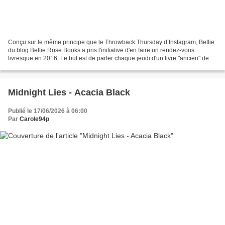
Conçu sur le même principe que le Throwback Thursday d’Instagram, Bettie
du blog Bettie Rose Books a pris l'initiative d'en faire un rendez-vous
livresque en 2016. Le but est de parler chaque jeudi d'un livre "ancien" de
notre bibliothèque en fonction...
Midnight Lies - Acacia Black
Publié le 17/06/2026 à 06:00
Par
Carole94p