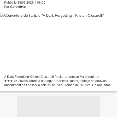
Publié le 19/06/2026 à 06:00
Par
Carole94p
A Dark Forgetting Kristen Ciccarelli Pocket Jeunesse Ma chronique
★★★.75 J'avais adoré la duologie Heartless Hunter, alors je ne pouvais
absolument pas passer à côté du nouveau roman de l'autrice. Un one-shot
mêlant magie, malédictions et secrets. Emeline...