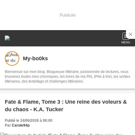
Publicité
MENU
My-bo0ks
Bienvenue sur mon blog. Blogueuse littéraire, passionnée de lectures, vous
trouverez toutes mes chroniques, les livres de ma PAL (Pile à lire), les sorties
littéraires, des tests/tags et challenges littéraires.
Fate & Flame, Tome 3 : Une reine des voleurs &
du chaos - K.A. Tucker
Publié le 24/06/2026 à 06:00
Par
Carole94p