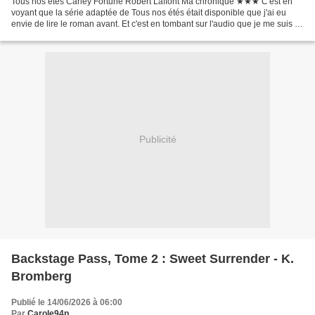
Tous nos étés Carley Fortune Robert Laffont Ma chronique ★★★ C'est en
voyant que la série adaptée de Tous nos étés était disponible que j'ai eu
envie de lire le roman avant. Et c'est en tombant sur l'audio que je me suis dit
que ça serait l'occasion de...
Publicité
Backstage Pass, Tome 2 : Sweet Surrender - K.
Bromberg
Publié le 14/06/2026 à 06:00
Par
Carole94p