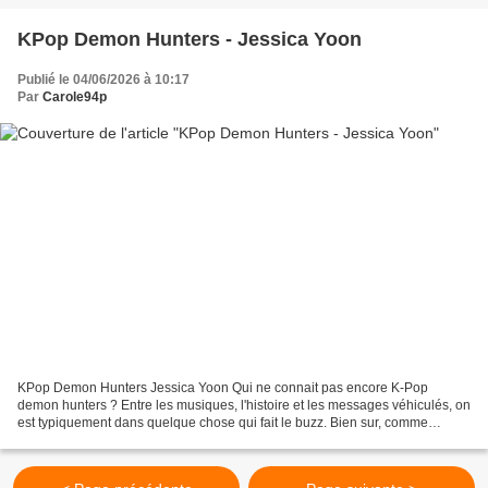
KPop Demon Hunters - Jessica Yoon
Publié le 04/06/2026 à 10:17
Par
Carole94p
KPop Demon Hunters Jessica Yoon Qui ne connait pas encore K-Pop
demon hunters ? Entre les musiques, l'histoire et les messages véhiculés, on
est typiquement dans quelque chose qui fait le buzz. Bien sur, comme
beaucoup j'avais succombé au film, que j'ai...