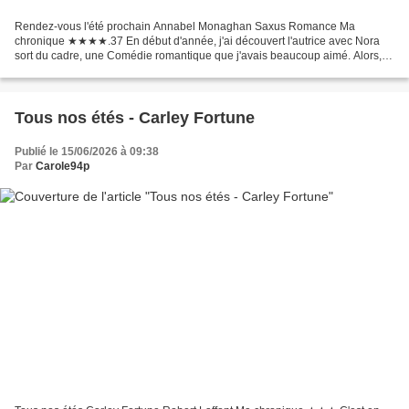
Rendez-vous l'été prochain Annabel Monaghan Saxus Romance Ma
chronique ★★★★.37 En début d'année, j'ai découvert l'autrice avec Nora
sort du cadre, une Comédie romantique que j'avais beaucoup aimé. Alors,
j'attendais de pieds fermes sa nouvelle romance...
Tous nos étés - Carley Fortune
Publié le 15/06/2026 à 09:38
Par
Carole94p