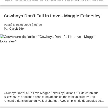
une série Fantastique young-adult...
Cowboys Don't Fall in Love - Maggie Eckersley
Publié le 06/06/2026 à 06:00
Par
Carole94p
Cowboys Don't Fall in Love Maggie Eckersley Editions &H Ma chronique
★★★.75 Une seconde chance en amour, un ranch et un cowboy, une
rencontre dans un bar qui va tout changer. Avec un pitch de départ plus que
prometteur, c'était une évidence que j'aurais...