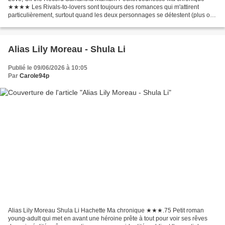
★★★★ Les Rivals-to-lovers sont toujours des romances qui m'attirent
particulièrement, surtout quand les deux personnages se détestent (plus ou
moins) et entrent en compétition pour un objectif....
Alias Lily Moreau - Shula Li
Publié le 09/06/2026 à 10:05
Par
Carole94p
Alias Lily Moreau Shula Li Hachette Ma chronique ★★★.75 Petit roman
young-adult qui met en avant une héroine prête à tout pour voir ses rêves