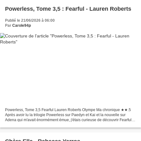
Powerless, Tome 3,5 : Fearful - Lauren Roberts
Publié le 21/06/2026 à 06:00
Par
Carole94p
Powerless, Tome 3,5 Fearful Lauren Roberts Olympe Ma chronique ★★.5
Après avoir lu la trilogie Powerless sur Paedyn et Kai et la nouvelle sur
Adena qui m'avait énormément émue, j'étais curieuse de découvrir Fearful.
Mais je n'avais pas forcément d'attentes...