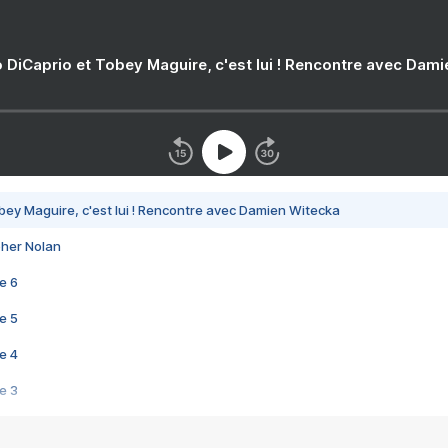
 DiCaprio et Tobey Maguire, c'est lui ! Rencontre avec Dam
bey Maguire, c'est lui ! Rencontre avec Damien Witecka
pher Nolan
e 6
e 5
e 4
e 3
s créatrices de la VF !