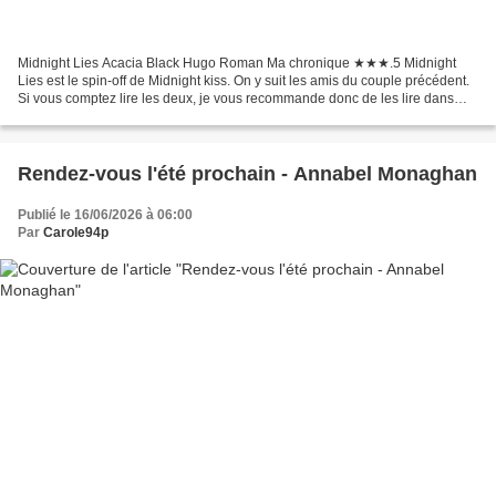
Midnight Lies Acacia Black Hugo Roman Ma chronique ★★★.5 Midnight
Lies est le spin-off de Midnight kiss. On y suit les amis du couple précédent.
Si vous comptez lire les deux, je vous recommande donc de les lire dans
l'ordre. J'avais adoré le premier,...
Rendez-vous l'été prochain - Annabel Monaghan
Publié le 16/06/2026 à 06:00
Par
Carole94p