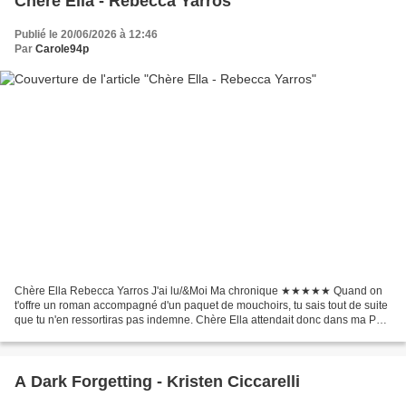
Chère Ella - Rebecca Yarros
Publié le 20/06/2026 à 12:46
Par
Carole94p
Chère Ella Rebecca Yarros J'ai lu/&Moi Ma chronique ★★★★★ Quand on
t'offre un roman accompagné d'un paquet de mouchoirs, tu sais tout de suite
que tu n'en ressortiras pas indemne. Chère Ella attendait donc dans ma PAL,
le bon moment pour en sortir. Mais...
A Dark Forgetting - Kristen Ciccarelli