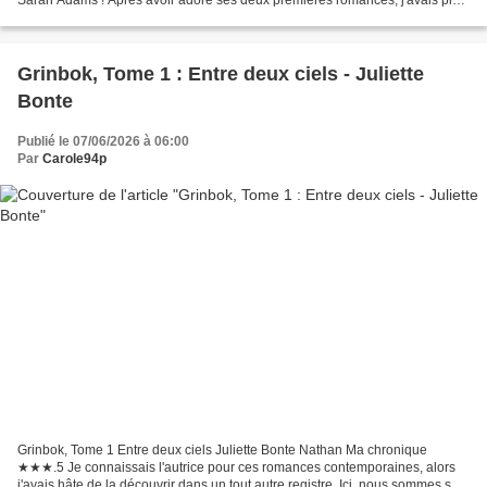
Sarah Adams ! Après avoir adoré ses deux premières romances, j'avais plus
que hâte de découvrir When in Rome, premier tome...
Grinbok, Tome 1 : Entre deux ciels - Juliette
Bonte
Publié le 07/06/2026 à 06:00
Par
Carole94p
Grinbok, Tome 1 Entre deux ciels Juliette Bonte Nathan Ma chronique
★★★.5 Je connaissais l'autrice pour ces romances contemporaines, alors
j'avais hâte de la découvrir dans un tout autre registre. Ici, nous sommes sur