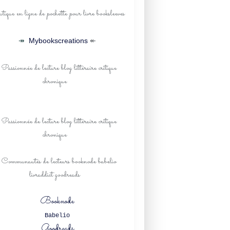
↠
Mybookscreations
↞
Booknode
Babelio
Goodreads