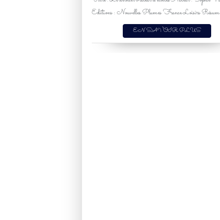
Titre : Le dernier brûleur d'étoiles Auteur : Sophie V
Editions : Nouvelles Plumes France Loisirs Résumé
EN SAVOIR PLUS