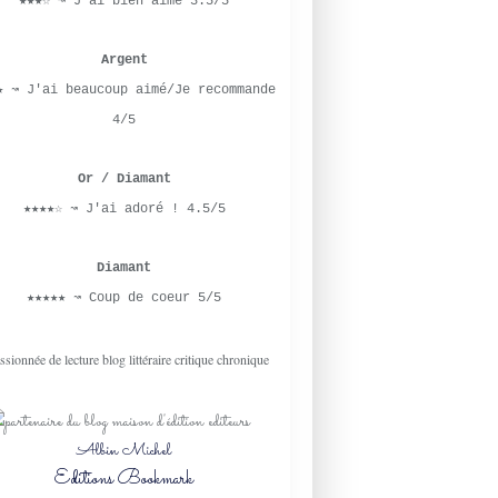
★★★☆ ↝ J'ai bien aimé 3.5/5
Argent
★ ↝ J'ai beaucoup aimé/Je recommande
4/5
Or / Diamant
★★★★☆ ↝ J'ai adoré ! 4.5/5
Diamant
★★★★★ ↝ Coup de coeur 5/5
Albin Michel
Editions Bookmark