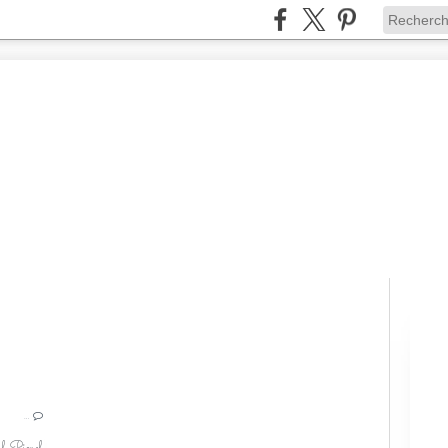
LE DERNIER BRÛLEUR D'ÉTOILES
…
SOPHIE VAN-PIGUEL
NOUVELLES PLUMES