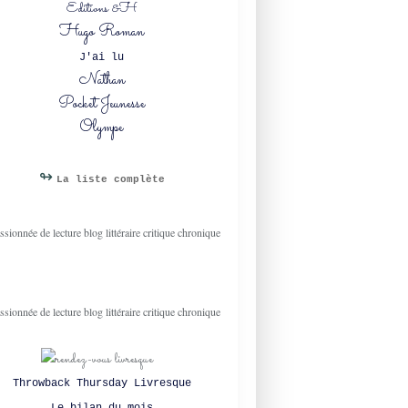
Editions &H
Hugo Roman
J'ai lu
Nathan
Pocket Jeunesse
Olympe
↬
La liste complète
Throwback Thursday Livresque