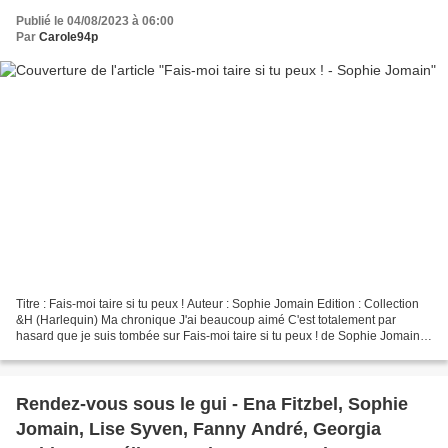
Publié le 04/08/2023 à 06:00
Par
Carole94p
Titre : Fais-moi taire si tu peux ! Auteur : Sophie Jomain Edition : Collection
&H (Harlequin) Ma chronique J'ai beaucoup aimé C'est totalement par
hasard que je suis tombée sur Fais-moi taire si tu peux ! de Sophie Jomain,
une autrice que j'ai beaucoup...
Rendez-vous sous le gui - Ena Fitzbel, Sophie
Jomain, Lise Syven, Fanny André, Georgia