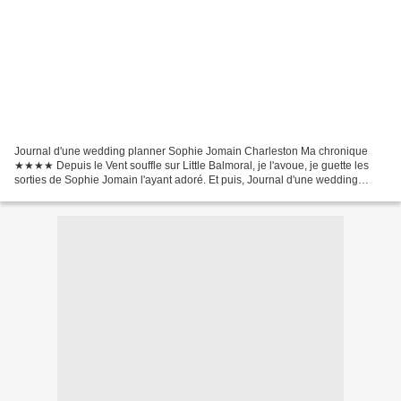
Journal d'une wedding planner Sophie Jomain Charleston Ma chronique
★★★★ Depuis le Vent souffle sur Little Balmoral, je l'avoue, je guette les
sorties de Sophie Jomain l'ayant adoré. Et puis, Journal d'une wedding
planner, avec son pitch de départ ne...