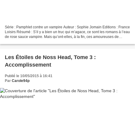
Série : Pamphlet contre un vampire Auteur : Sophie Jomain Editions : France
Loisirs Résumé : S’il y a bien un truc qui m’agace, ce sont les romans à l’eau
de rose sauce vampire. Mais qu’ont-elles, à la fin, ces amoureuses de
Dracula d’opérette ? Ça ne...
Les Étoiles de Noss Head, Tome 3 :
Accomplissement
Publié le 10/05/2015 à 16:41
Par
Carole94p