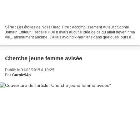
Série : Les étoiles de Noss Head Titre : Accomplissement Auteur : Sophie
Jomain Éditeur : Rebelle « Je n avais aucune idée de ce qu allait devenir ma
vie... absolument aucune. J allais avoir dix-neuf ans dans quelques jours et j
étais devenue ce que je...
Cherche jeune femme avisée
Publié le 31/03/2015 à 10:25
Par
Carole94p