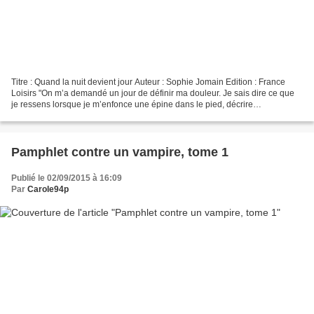
Titre : Quand la nuit devient jour Auteur : Sophie Jomain Edition : France
Loisirs "On m’a demandé un jour de définir ma douleur. Je sais dire ce que
je ressens lorsque je m’enfonce une épine dans le pied, décrire
l’échauffement d’une brûlure, parler...
Pamphlet contre un vampire, tome 1
Publié le 02/09/2015 à 16:09
Par
Carole94p