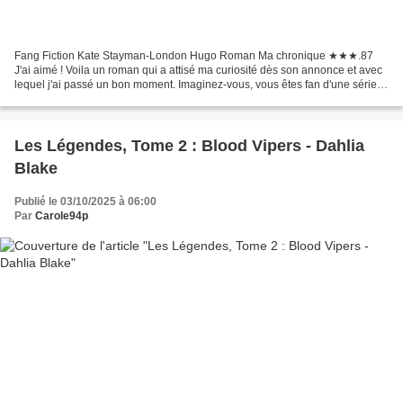
Fang Fiction Kate Stayman-London Hugo Roman Ma chronique ★★★.87
J'ai aimé ! Voila un roman qui a attisé ma curiosité dès son annonce et avec
lequel j'ai passé un bon moment. Imaginez-vous, vous êtes fan d'une série
de livres, sur deux clans de vampires,...
Les Légendes, Tome 2 : Blood Vipers - Dahlia
Blake
Publié le 03/10/2025 à 06:00
Par
Carole94p