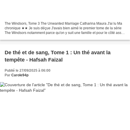
The Windsors, Tome 3 The Unwanted Marriage Catharina Maura J'ai lu Ma
chronique ★★ Je suis déçue J'avais bien aimé le premier tome de la série
The Windsors notamment parce qu'on y suit une famille et pour le côté assez
addictif de la plume. Le second...
De thé et de sang, Tome 1 : Un thé avant la
tempête - Hafsah Faizal
Publié le 27/09/2025 à 06:00
Par
Carole94p