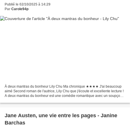
Publié le 02/10/2025 à 14:29
Par
Carole94p
À deux mantras du bonheur Lily Chu Ma chronique ★★★★ J'ai beaucoup
aimé Second roman de l'autrice, Lily Chu que j'écoute et excellente lecture !
A deux mantras du bonheur est une comédie romantique avec un soupçon
de suspense dans le milieu de l'entreprise....
Jane Austen, une vie entre les pages - Janine
Barchas