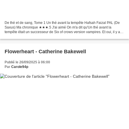
De thé et de sang, Tome 1 Un thé avant la tempête Hafsah Faizal PAL (De
Saxus) Ma chronique ★★★.5 J'ai aimé On m'a dit qu'Un thé avant la
tempête était un successeur de Six of crows version vampires. Et oui, il y a
une bonne grosse vibe dans ce style...
Flowerheart - Catherine Bakewell
Publié le 26/09/2025 à 06:00
Par
Carole94p