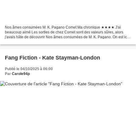
Nos âmes consumées M. K. Pagano Comet Ma chronique ★★★★ J'ai
beaucoup aimé Les sorties de chez Comet sont des valeurs sûres, alors
j'avais hâte de découvrir Nos âmes consumées de M. K. Pagano. On est ici
sur un thriller young-adult avec une petite romance...
Fang Fiction - Kate Stayman-London
Publié le 04/10/2025 à 06:00
Par
Carole94p