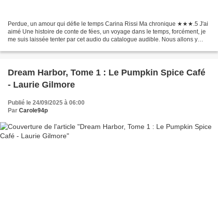
Perdue, un amour qui défie le temps Carina Rissi Ma chronique ★★★.5 J'ai
aimé Une histoire de conte de fées, un voyage dans le temps, forcément, je
me suis laissée tenter par cet audio du catalogue audible. Nous allons y
suivre Sofia, 24 ans, qui après...
Dream Harbor, Tome 1 : Le Pumpkin Spice Café
- Laurie Gilmore
Publié le 24/09/2025 à 06:00
Par
Carole94p