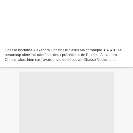
Chasse nocturne Alexandra Christo De Saxus Ma chronique ★★★★ J'ai
beaucoup aimé J'ai adoré les deux précédents de l'autrice, Alexandra
Christo, alors bien sur, j'avais envie de découvrir Chasse Nocturne.
Finalement, ce n'est que plusieurs mois plus tard...