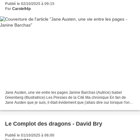
Publié le 02/10/2025 à 09:15
Par
Carole94p
Jane Austen, une vie entre les pages Janine Barchas (Autrice) Isabel
Greenberg (Illustratrice) Les Presses de la Cité Ma chronique En fan de
Jane Austen que je suis, il était évidement que j'allais dire oui lorsque l'on
m'a proposé de découvrir la bande-dessinée...
Le Complot des dragons - David Bry
Publié le 01/10/2025 à 06:00