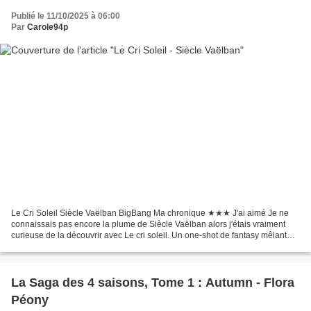
Publié le 11/10/2025 à 06:00
Par
Carole94p
Le Cri Soleil Siècle Vaëlban BigBang Ma chronique ★★★ J'ai aimé Je ne
connaissais pas encore la plume de Siècle Vaëlban alors j'étais vraiment
curieuse de la découvrir avec Le cri soleil. Un one-shot de fantasy mêlant
réécriture, monde post-apocalyptique...
La Saga des 4 saisons, Tome 1 : Autumn - Flora
Péony