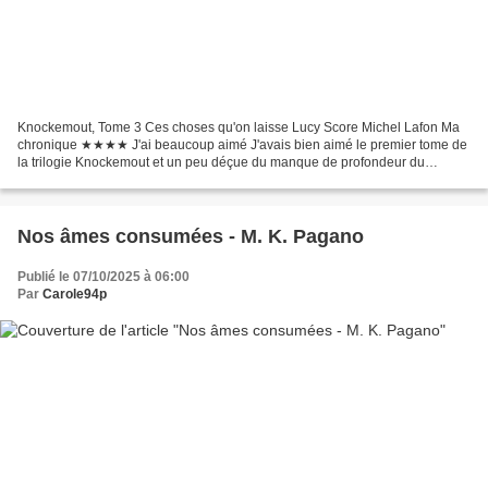
Knockemout, Tome 3 Ces choses qu'on laisse Lucy Score Michel Lafon Ma
chronique ★★★★ J'ai beaucoup aimé J'avais bien aimé le premier tome de
la trilogie Knockemout et un peu déçue du manque de profondeur du
second. Alors même si j'étais curieuse de découvrir...
Nos âmes consumées - M. K. Pagano
Publié le 07/10/2025 à 06:00
Par
Carole94p