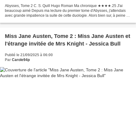
Abysses, Tome 2 C. S. Quill Hugo Roman Ma chronique ★★★★.25 J'ai
beaucoup aimé Depuis ma lecture du premier tome d'Abysses, j'attendais
avec grande impatience la suite de cette duologie. Alors bien sur, à peine a
t'il passé la porte que je l'ai commencé....
Miss Jane Austen, Tome 2 : Miss Jane Austen et
l'étrange invitée de Mrs Knight - Jessica Bull
Publié le 21/09/2025 à 06:00
Par
Carole94p