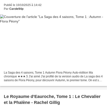
Publié le 10/10/2025 à 14:42
Par
Carole94p
La Saga des 4 saisons, Tome 1 Autumn Flora Péony Auto-édition Ma
chronique ★★★.5 J'ai aimé J'ai profité de la version audio de La saga des 4
saisons de Flora Péony, pour découvrir Autumn, le premier tome. On est sur
une série de tomes compagnons, dans...
Le Royaume d’Eauroche, Tome 1 : Le Chevalier
et la Phalène - Rachel Gillig