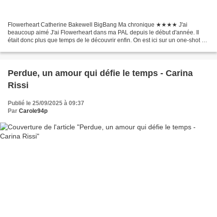
Flowerheart Catherine Bakewell BigBang Ma chronique ★★★★ J'ai
beaucoup aimé J'ai Flowerheart dans ma PAL depuis le début d'année. Il
était donc plus que temps de le découvrir enfin. On est ici sur un one-shot de
fantasy Young-Adult avec une jolie petite...
Perdue, un amour qui défie le temps - Carina
Rissi
Publié le 25/09/2025 à 09:37
Par
Carole94p