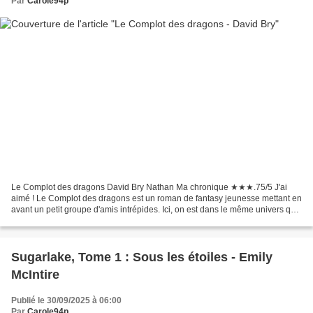
Par
Carole94p
Le Complot des dragons David Bry Nathan Ma chronique ★★★.75/5 J'ai
aimé ! Le Complot des dragons est un roman de fantasy jeunesse mettant en
avant un petit groupe d'amis intrépides. Ici, on est dans le même univers que
Le sorcier de Mondebrume. Chaque...
Sugarlake, Tome 1 : Sous les étoiles - Emily
McIntire
Publié le 30/09/2025 à 06:00
Par
Carole94p