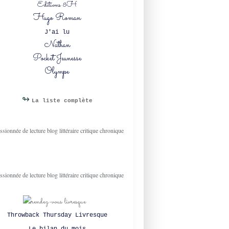
Editions &H
ROMANCE
Hugo Roman
VERSAILLES
J'ai lu
Nathan
Pocket Jeunesse
Olympe
↬
La liste complète
Throwback Thursday Livresque