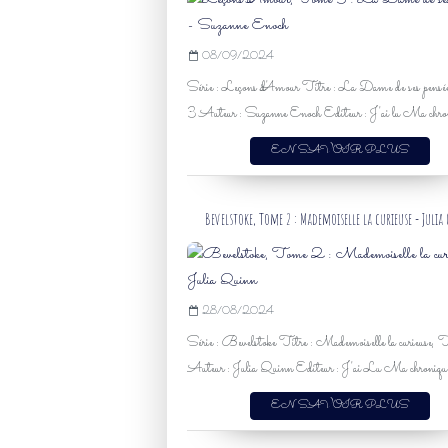
08/09/2024
Série : Leçons d'Amour Titre : La Dame de ses pens
3 Auteur : Suzanne Enoch Editeur : J'ai lu Ma chron
EN SAVOIR PLUS
Bevelstoke, Tome 2 : Mademoiselle la curieuse - Julia
28/08/2024
Série : Bevelstoke Titre : Mademoiselle la curieuse
Auteur : Julia Quinn Editeur : J'ai Lu Ma chronique
EN SAVOIR PLUS