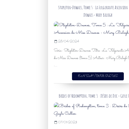
Stapleton-Downes, Tome 5 : La Fulgurante Ascension 
Downes - Mary Balogh
28/04/2024
Série : Stapleton-Downes Titre : La Fulgurante As
de Miss Downes (tome 5) Auteur : Mary Balogh E
:...
EN SAVOIR PLUS
Brides of Redemption, tome 3 : Désirs de Duc - Gayle 
07/01/2023