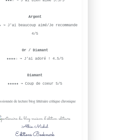
★★★☆ ↝ J'ai bien aimé 3.5/5
MARY BALOGH
Argent
J'AI LU
★ ↝ J'ai beaucoup aimé/Je recommande
ROMANCE
4/5
HISTORIQUE
RÉGENCE
Or / Diamant
REGENCY
★★★★☆ ↝ J'ai adoré ! 4.5/5
2021
LITTÉRATURE ANGLAISE
Diamant
ROMANCE HISTORIQUE
★★★★★ ↝ Coup de coeur 5/5
LES INTRIGANTES
RIVALES
CHRISTINE FÉRET-FLEURY
HACHETTE
PARTENARIATS
Albin Michel
NETGALLEY
Editions Bookmark
ROMANCE HISTORIQUE