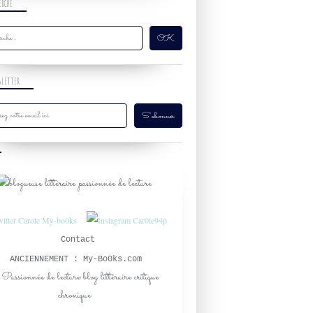
ERCHE
LES SŒURS ESSEX
ELOISA JAMES
J'AI LU
SLETTER
ROMANCE HISTORIQUE
HISTORIQUE
ROMANCE
FAMILLE
AVENTURES ET PASSIONS
AOÛT 2024
DÉSIGNÉES DÉBUTANTES
ROMANCE HISTORIQUE
Contact
ROMANCE
ANCIENNEMENT : My-Bo0ks.com
HISTORIQUE
AVENTURES ET PASSIONS
FAMILLE