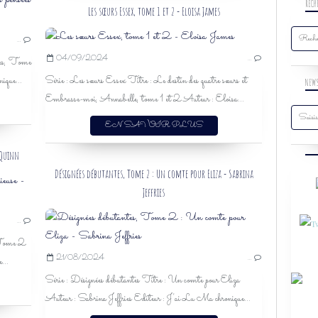
RECH
SUZANNE ENOCH
Les sœurs Essex, tome 1 et 2 - Eloisa James
LEÇONS D'AMOUR
…
ROMANCE HISTORIQUE
04/09/2024
…
ées, Tome
SOLITAIRE
ique...
Série : Les sœurs Essex Titre : Le destin des quatre sœurs et
GRUMPY-SUNSHINE
NEW
Embrasse-moi, Annabelle, tome 1 et 2 Auteur : Eloisa...
SUSPENSE
J'AI LU
EN SAVOIR PLUS
HISTORIQUE
AOÛT 2024
 Quinn
Désignées débutantes, Tome 2 : Un comte pour Eliza - Sabrina
JULIA QUINN
Jeffries
BEVELSTOKE
…
ROMANCE
, Tome 2
HISTORIQUE
21/08/2024
…
...
ROMANCE HISTORIQUE
Série : Désignées débutantes Titre : Un comte pour Eliza
AVENTURES ET PASSIONS
Auteur : Sabrina Jeffries Editeur : J'ai Lu Ma chronique...
RÉGENCE
ESPIONNAGE