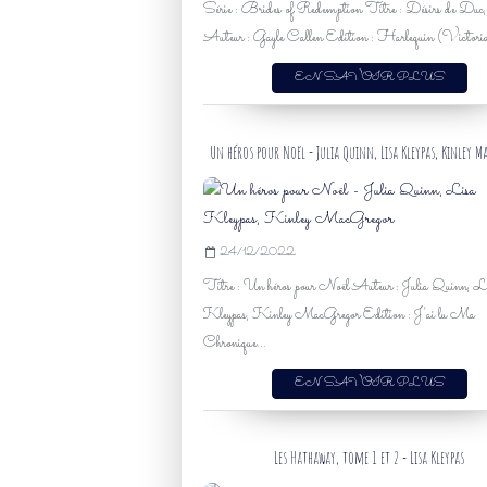
Série : Brides of Redemption Titre : Désirs de Duc
Auteur : Gayle Callen Edition : Harlequin (Victoria
EN SAVOIR PLUS
Un héros pour Noël - Julia Quinn,​​​​​​​ Lisa Kleypas, Kinley
24/12/2022
Titre : Un héros pour Noël Auteur : Julia Quinn, L
Kleypas, Kinley MacGregor Edition : J'ai lu Ma
Chronique...
EN SAVOIR PLUS
Les Hathaway, tome 1 et 2 - Lisa Kleypas