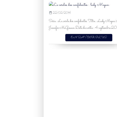
22/02/2014
Série : Le cercle des confidentes Titre : Lady Megan 
Jennifer McGowan Date de sortie : 4 septembre 20
EN SAVOIR PLUS