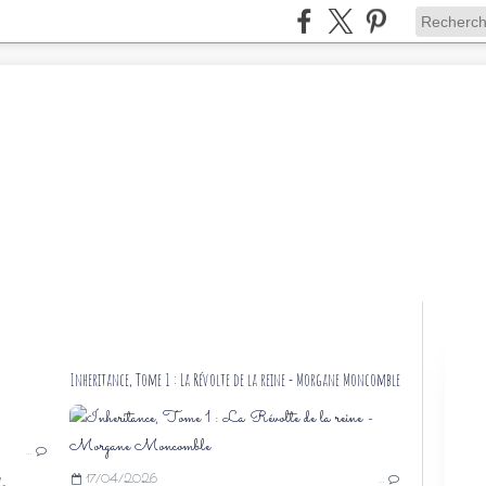
Inheritance, Tome 1 : La Révolte de la reine - Morgane Moncomble
LYNN MESSINA
…
ANTHELION
17/04/2026
…
ROMANCE HISTORIQUE