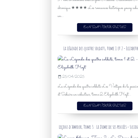
A not so innocent deal Lynn Messina Casterman 
chronique ★★★★ Les romances historiques young-adult
un...
EN SAVOIR PLUS
La Légende des quatre soldats, tome 1 et 2 - Elizabet
25/04/2025
La Légende des quatre soldats Les Vertiges de la passi
et Séduire un séducteur, tome 2 Elizabeth Hoyt...
EN SAVOIR PLUS
Leçons d'Amour, Tome 3 : La Dame de ses pensées - Suza