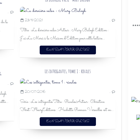
J'AI LU
…
LES HATHAWAY
23/11/2021
…
 de la
LISA KLEYPAS
★★★
.
Titre : La dernière valse Auteur : Mary Balogh Edition :
ROMANCE
J'ai Lu Merci à la Maison d'Edition pour cette lecture...
HISTORIQUE
FAMILLE
EN SAVOIR PLUS
DEUIL
MALADIE
2022
Les intrigantes, tome 1 : rivales
MARY BALOGH
…
REGENCY
20/07/2016
…
logh
J'AI LU
tte...
Série : Les intrigantesTitre : RivalesAuteur : Christine
2021
Féret-FleuryEditions : Hachette Roman Versailles est en...
ROMANCE
ROMANCE HISTORIQUE
EN SAVOIR PLUS
HISTORIQUE
RÉGENCE