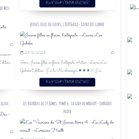
EN SAVOIR PLUS
SOFT
de Miss
Jeunes filles en fleurs, l'intégrale - Laura Lee Guhrke
STAPLETON-DOWNES
REGENCY
…
ROMANCE HISTORIQUE
24/12/2023
…
cension
ROMANCE
diteur
Série : Jeunes filles en fleurs, l'intégrale Auteur : Laura Lee
HISTORIQUE
Guhrke Edition : J'ai lu Ma chronique ★★★☆ J'ai...
RÉGENCE
J'AI LU
EN SAVOIR PLUS
AVRIL 2024
2024
Callen
Les Vauriens de St James, tome 4 : La Lady de minuit - Lorraine
Heath
GAYLE CALLEN
BRIDES OF REDEMPTION
…
HARLEQUIN