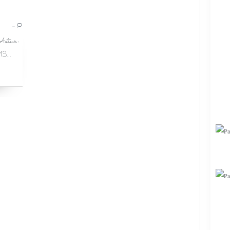
LE CERCLES DES CONFIDENTES
…
JENNIFER MCGOWAN
Auteur :
ROMANCE
13...
HISTORIQUE
MACADAM
MILAN
ROMANCE HISTORIQUE