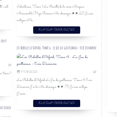
Ma
, c'est
Inheritance, Tome 1 La Révolte de la reine Morgane
YOUNG ADULT
Moncomble Hugo Roman Ma chronique ★★.25 Je suis
FAMILLE
mitigée A la...
ROMANCE
HISTORIQUE
EN SAVOIR PLUS
SPICY 0
JEUX
h Hoyt
Les Rebelles d'Oxford, Tome 4 : Le Jeu du gentleman - Evie Dunmore
LA LÉGENDE DES QUATRE SOLDATS
ELIZABETH HOYT
…
J'AI LU
17/03/2025
…
on, tome 1
ROMANCE
Les Rebelles d'Oxford Le Jeu du gentleman, Tome 4 Evie
HISTORIQUE
Dunmore J'ai lu Ma chronique ★★.75 Je suis mitigée
ROMANCE HISTORIQUE
J'avais...
MILITAIRE
SECRET
EN SAVOIR PLUS
TRAHISON
nne Enoch