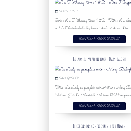
20/11/2022
Série : Les Hathaway, tome 1 et 2 - Titre : Les ailes
nuit / L'étreinte de l'aube, tome 1 et 2 Auteur : Lisa..
EN SAVOIR PLUS
La Lady au parapluie noir - Mary Balogh
24/09/2021
Titre : La Lady au parapluie noir Auteur : Mary Ba
Edition : J'ai Lu Merci à la Maison d'Edition pour ce
EN SAVOIR PLUS
Le cercles des confidentes : lady Megan