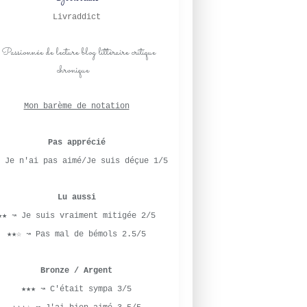
HARLEQUIN
Livraddict
HARPERCOLLINS
VICTORIA
ROMANCE
HISTORIQUE
ROMANCE HISTORIQUE
Mon barème de notation
SECRET
Pas apprécié
CAROLINE LINDEN
 Je n'ai pas aimé/Je suis déçue 1/5
SCANDALES
HARLEQUIN
2022
Lu aussi
ROMANCE
★★ ↝ Je suis vraiment mitigée 2/5
ROMANCE HISTORIQUE
★★☆ ↝ Pas mal de bémols 2.5/5
HISTORIQUE
HARPERCOLLINS
Bronze / Argent
★★★ ↝ C'était sympa 3/5