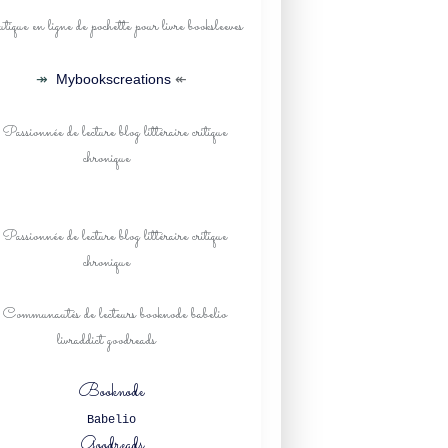
↠
Mybookscreations
↞
Booknode
Babelio
Goodreads