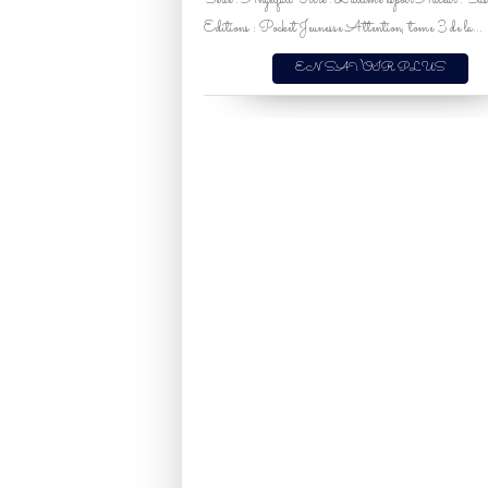
Série : Angelfall Titre : L'ultime espoir Auteur : Su
Editions : Pocket Jeunesse Attention, tome 3 de la...
EN SAVOIR PLUS