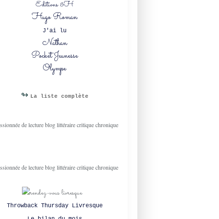
Editions &H
Hugo Roman
J'ai lu
Nathan
Pocket Jeunesse
Olympe
↬
La liste complète
Throwback Thursday Livresque