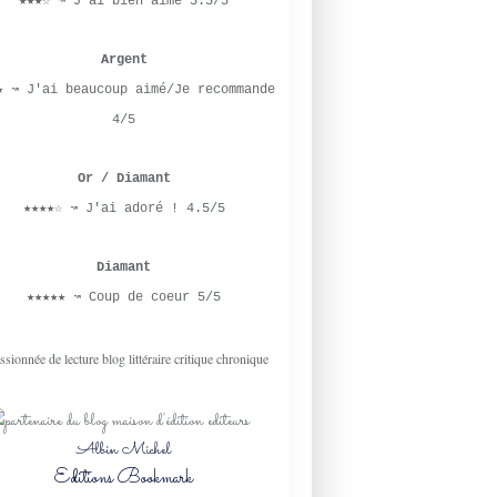
★★★☆ ↝ J'ai bien aimé 3.5/5
Argent
★ ↝ J'ai beaucoup aimé/Je recommande
4/5
Or / Diamant
★★★★☆ ↝ J'ai adoré ! 4.5/5
Diamant
★★★★★ ↝ Coup de coeur 5/5
Albin Michel
Editions Bookmark