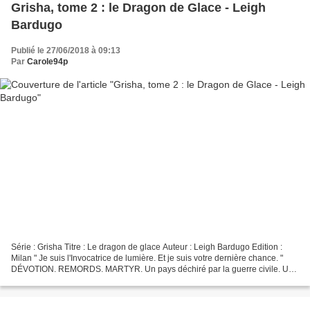
Grisha, tome 2 : le Dragon de Glace - Leigh
Bardugo
Publié le 27/06/2018 à 09:13
Par
Carole94p
Série : Grisha Titre : Le dragon de glace Auteur : Leigh Bardugo Edition :
Milan " Je suis l'Invocatrice de lumière. Et je suis votre dernière chance. "
DÉVOTION. REMORDS. MARTYR. Un pays déchiré par la guerre civile. Une
jeune femme idolâtrée, rongée...