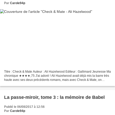
Par
Carole94p
Titre : Check & Mate Auteur : Ali Hazelwood Editeur : Gallimard Jeunesse Ma
chronique ★★★★,75 J'ai adoré ! Ali Hazelwood avait déjà mis la barre très
haute avec ses deux précédents romans, mais avec Check & Mate, on
monte carrément un grand au-dessus...
La passe-miroir, tome 3 : la mémoire de Babel
Publié le 06/08/2017 à 12:56
Par
Carole94p