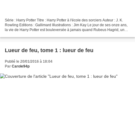
Série : Harry Potter Titre : Harry Potter à l'école des sorciers Auteur : J. K.
Rowling Editions : Gallimard Illustrations : Jim Kay Le jour de ses onze ans,
la vie de Harry Potter est bouleversée à jamais quand Rubeus Hagrid, un
géant aux yeux brillants...
Lueur de feu, tome 1 : lueur de feu
Publié le 20/01/2016 à 18:04
Par
Carole94p