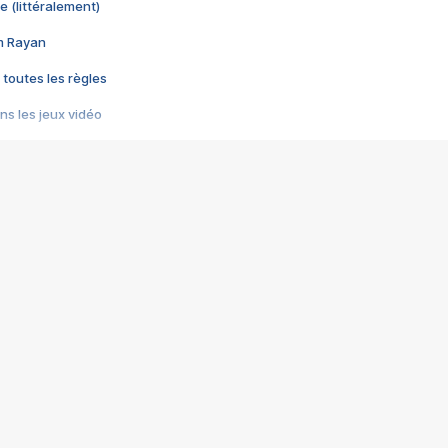
e (littéralement)
im Rayan
 toutes les règles
s les jeux vidéo
us choquant de Rockstar ? - Le scandale BULLY
e plus moche de Steam
du RÊVE tourne au CAUCHEMAR
pendant 8 heures
it… à tort
umiliés par un jeu vidéo
ire - Final Fantasy 8
ti un empire - Age of Empires
story DOFUS