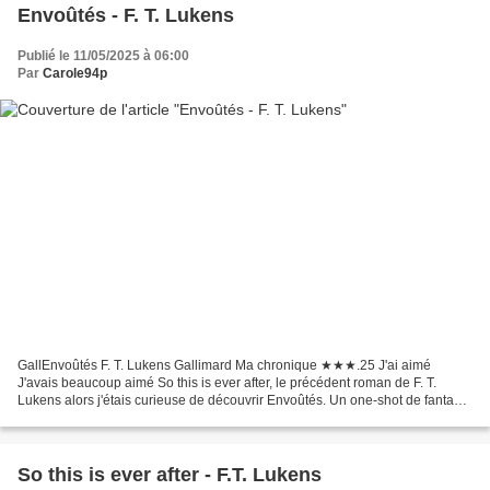
Envoûtés - F. T. Lukens
Publié le 11/05/2025 à 06:00
Par
Carole94p
GallEnvoûtés F. T. Lukens Gallimard Ma chronique ★★★.25 J'ai aimé
J'avais beaucoup aimé So this is ever after, le précédent roman de F. T.
Lukens alors j'étais curieuse de découvrir Envoûtés. Un one-shot de fantasy
young adult avec deux rivaux que tout...
So this is ever after - F.T. Lukens