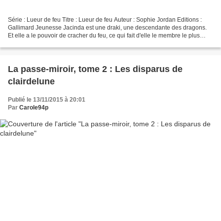
Série : Lueur de feu Titre : Lueur de feu Auteur : Sophie Jordan Editions :
Gallimard Jeunesse Jacinda est une draki, une descendante des dragons.
Et elle a le pouvoir de cracher du feu, ce qui fait d'elle le membre le plus
précieux de son clan. Forcée...
La passe-miroir, tome 2 : Les disparus de
clairdelune
Publié le 13/11/2015 à 20:01
Par
Carole94p