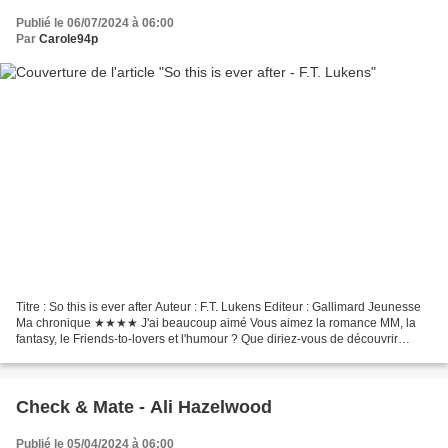
Publié le 06/07/2024 à 06:00
Par
Carole94p
Titre : So this is ever after Auteur : F.T. Lukens Editeur : Gallimard Jeunesse
Ma chronique ★★★★ J'ai beaucoup aimé Vous aimez la romance MM, la
fantasy, le Friends-to-lovers et l'humour ? Que diriez-vous de découvrir
l'histoire, après l'histoire, comme...
Check & Mate - Ali Hazelwood
Publié le 05/04/2024 à 06:00