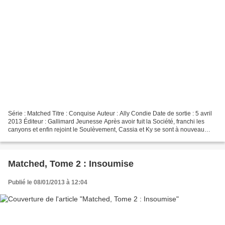
Série : Matched Titre : Conquise Auteur : Ally Condie Date de sortie : 5 avril
2013 Éditeur : Gallimard Jeunesse Après avoir fuit la Société, franchi les
canyons et enfin rejoint le Soulèvement, Cassia et Ky se sont à nouveau
perdus l'un l'autre. Cassia...
Matched, Tome 2 : Insoumise
Publié le 08/01/2013 à 12:04