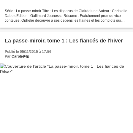
Série : La passe-miroir Titre : Les disparus de Clairdelune Auteur : Christelle
Dabos Edition : Gallimard Jeunesse Résumé : Fraichement promue vice-
conteuse, Ophélie découvre à ses dépens les haines et les complots qui
couvent sous les plafonds dorés...
La passe-miroir, tome 1 : Les fiancés de l'hiver
Publié le 05/11/2015 à 17:56
Par
Carole94p