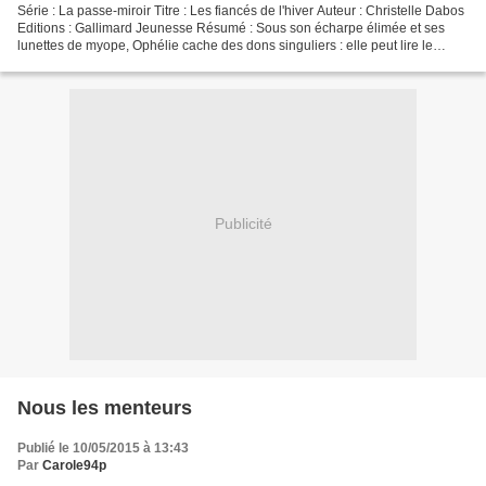
Série : La passe-miroir Titre : Les fiancés de l'hiver Auteur : Christelle Dabos
Editions : Gallimard Jeunesse Résumé : Sous son écharpe élimée et ses
lunettes de myope, Ophélie cache des dons singuliers : elle peut lire le
passé des objets et traverser...
Publicité
Nous les menteurs
Publié le 10/05/2015 à 13:43
Par
Carole94p