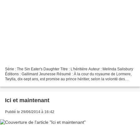
Série : The Sin Eater's Daughter Titre : L'héritière Auteur : Melinda Salisbury
Éditions : Gallimard Jeunesse Résumé : À la cour du royaume de Lormere,
Twylla, dix-sept ans, est promise au prince héritier, selon la volonté des
dieux. Elle possède un don,...
Ici et maintenant
Publié le 29/06/2014 à 16:42