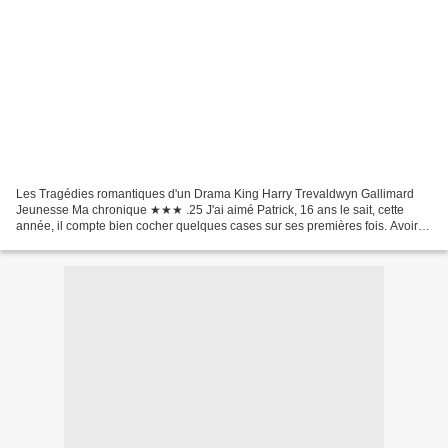
Les Tragédies romantiques d'un Drama King Harry Trevaldwyn Gallimard
Jeunesse Ma chronique ★★★ .25 J'ai aimé Patrick, 16 ans le sait, cette
année, il compte bien cocher quelques cases sur ses premières fois. Avoir
un petit-ami pour la bal du lycée est...