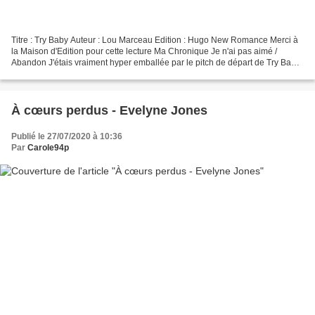
Titre : Try Baby Auteur : Lou Marceau Edition : Hugo New Romance Merci à
la Maison d'Edition pour cette lecture Ma Chronique Je n'ai pas aimé /
Abandon J'étais vraiment hyper emballée par le pitch de départ de Try Baby
de Lou Marceau. Ne connaissant pas...
À cœurs perdus - Evelyne Jones
Publié le 27/07/2020 à 10:36
Par
Carole94p