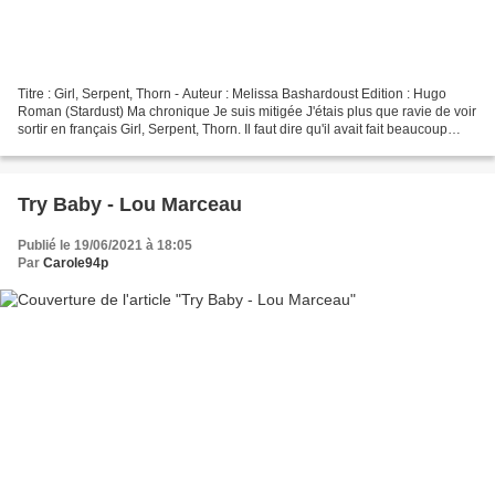
Titre : Girl, Serpent, Thorn - Auteur : Melissa Bashardoust Edition : Hugo
Roman (Stardust) Ma chronique Je suis mitigée J'étais plus que ravie de voir
sortir en français Girl, Serpent, Thorn. Il faut dire qu'il avait fait beaucoup
parlé de lui en VO...
Try Baby - Lou Marceau
Publié le 19/06/2021 à 18:05
Par
Carole94p