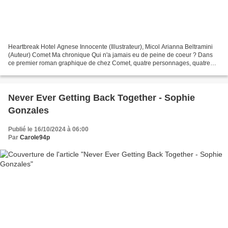
Heartbreak Hotel Agnese Innocente (Illustrateur), Micol Arianna Beltramini
(Auteur) Comet Ma chronique Qui n'a jamais eu de peine de coeur ? Dans
ce premier roman graphique de chez Comet, quatre personnages, quatre
peines de coeur et un lieu, le Heartbreak...
Never Ever Getting Back Together - Sophie
Gonzales
Publié le 16/10/2024 à 06:00
Par
Carole94p