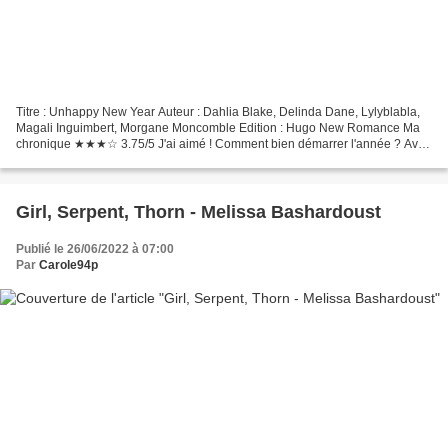
Titre : Unhappy New Year Auteur : Dahlia Blake, Delinda Dane, Lylyblabla,
Magali Inguimbert, Morgane Moncomble Edition : Hugo New Romance Ma
chronique ★★★☆ 3.75/5 J'ai aimé ! Comment bien démarrer l'année ? Avec
ce recueil de nouvelles portant sur les...
Girl, Serpent, Thorn - Melissa Bashardoust
Publié le 26/06/2022 à 07:00
Par
Carole94p