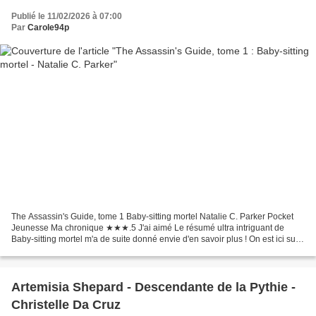
Publié le 11/02/2026 à 07:00
Par
Carole94p
The Assassin's Guide, tome 1 Baby-sitting mortel Natalie C. Parker Pocket
Jeunesse Ma chronique ★★★.5 J'ai aimé Le résumé ultra intriguant de
Baby-sitting mortel m'a de suite donné envie d'en savoir plus ! On est ici sur
le premier tome d'un thriller/fantasy...
Artemisia Shepard - Descendante de la Pythie -
Christelle Da Cruz