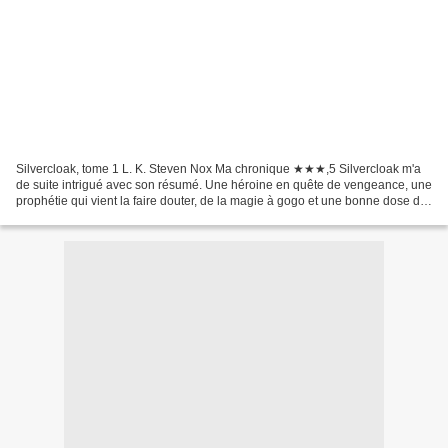
Silvercloak, tome 1 L. K. Steven Nox Ma chronique ★★★,5 Silvercloak m'a
de suite intrigué avec son résumé. Une héroine en quête de vengeance, une
prophétie qui vient la faire douter, de la magie à gogo et une bonne dose de
stratégie. Un premier tome qui...