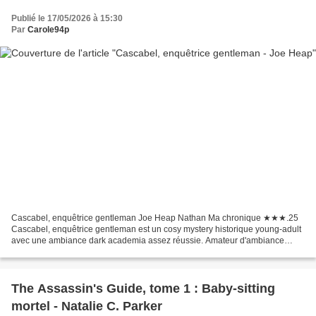
Publié le 17/05/2026 à 15:30
Par
Carole94p
Cascabel, enquêtrice gentleman Joe Heap Nathan Ma chronique ★★★.25
Cascabel, enquêtrice gentleman est un cosy mystery historique young-adult
avec une ambiance dark academia assez réussie. Amateur d'ambiance
mystérieuse, d'enquête et de soupçon de romance,...
The Assassin's Guide, tome 1 : Baby-sitting
mortel - Natalie C. Parker