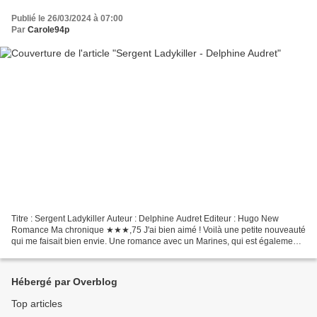
Publié le 26/03/2024 à 07:00
Par
Carole94p
Titre : Sergent Ladykiller Auteur : Delphine Audret Editeur : Hugo New
Romance Ma chronique ★★★,75 J'ai bien aimé ! Voilà une petite nouveauté
qui me faisait bien envie. Une romance avec un Marines, qui est également
le meilleur ami du frère de l'héroine....
Hébergé par Overblog
Top articles