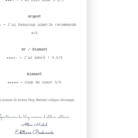
★★★☆ ↝ J'ai bien aimé 3.5/5
Argent
★ ↝ J'ai beaucoup aimé/Je recommande
4/5
Or / Diamant
★★★★☆ ↝ J'ai adoré ! 4.5/5
Diamant
★★★★★ ↝ Coup de coeur 5/5
Albin Michel
Editions Bookmark