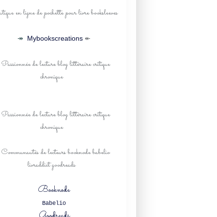
↠
Mybookscreations
↞
Booknode
Babelio
Goodreads