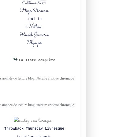
Editions &H
Hugo Roman
J'ai lu
Nathan
Pocket Jeunesse
Olympe
↬
La liste complète
Throwback Thursday Livresque