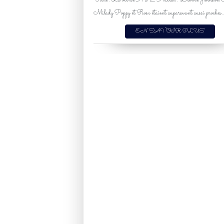
Titre : La vie de A à Z Auteur : Debbie Johnson E
Milady Poppy et Rose étaient auparavant aussi proches..
EN SAVOIR PLUS