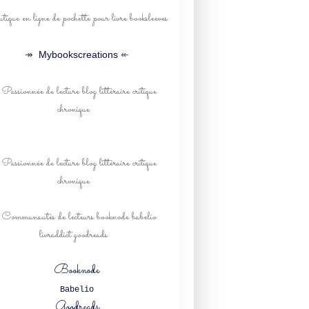
↠
Mybookscreations
↞
Booknode
Babelio
Goodreads