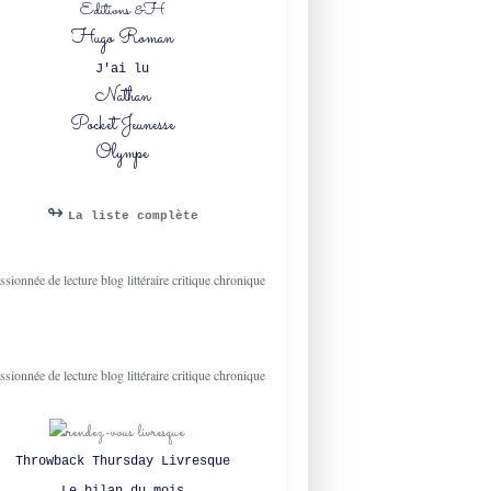
Editions &H
Hugo Roman
J'ai lu
Nathan
Pocket Jeunesse
Olympe
↬
La liste complète
Throwback Thursday Livresque