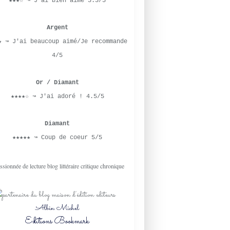
★★★☆ ↝ J'ai bien aimé 3.5/5
Argent
★ ↝ J'ai beaucoup aimé/Je recommande
4/5
Or / Diamant
★★★★☆ ↝ J'ai adoré ! 4.5/5
Diamant
★★★★★ ↝ Coup de coeur 5/5
Albin Michel
Editions Bookmark