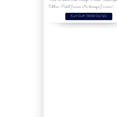
Titre : L'éveil d'Erica Strange - Auteur : Cassie Gus
Edition : Pocket Jeunesse Ma chronique J'ai aimé !...
EN SAVOIR PLUS