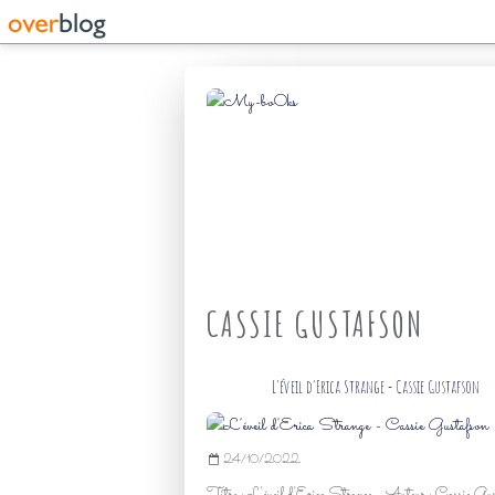
CASSIE GUSTAFSON
L'éveil d'Erica Strange - Cassie Gustafson
24/10/2022