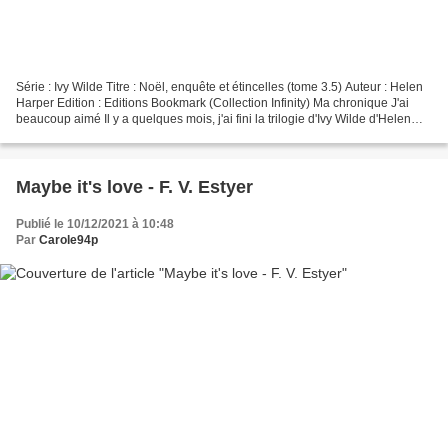
Série : Ivy Wilde Titre : Noël, enquête et étincelles (tome 3.5) Auteur : Helen
Harper Edition : Editions Bookmark (Collection Infinity) Ma chronique J'ai
beaucoup aimé Il y a quelques mois, j'ai fini la trilogie d'Ivy Wilde d'Helen
Harper avec le tome...
Maybe it's love - F. V. Estyer
Publié le 10/12/2021 à 10:48
Par
Carole94p