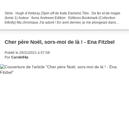
Série : Hugh d’Ambray (Spin-off de Kate Daniels) Titre : De fer et de magie
(tome 1) Auteur : Ilona Andrews Edition : Editions Bookmark (Collection
Infinity) Ma chronique J'ai adoré ! En avril dernier, je me plongeais dans
l'ultime volet de Kate Daniels...
Cher père Noël, sors-moi de là ! - Ena Fitzbel
Publié le 20/11/2021 à 07:58
Par
Carole94p