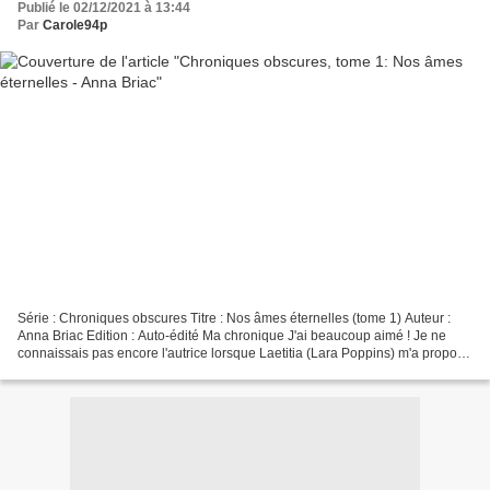
Publié le 02/12/2021 à 13:44
Par
Carole94p
Série : Chroniques obscures Titre : Nos âmes éternelles (tome 1) Auteur :
Anna Briac Edition : Auto-édité Ma chronique J'ai beaucoup aimé ! Je ne
connaissais pas encore l'autrice lorsque Laetitia (Lara Poppins) m'a proposé
de découvrir ce premier tome...