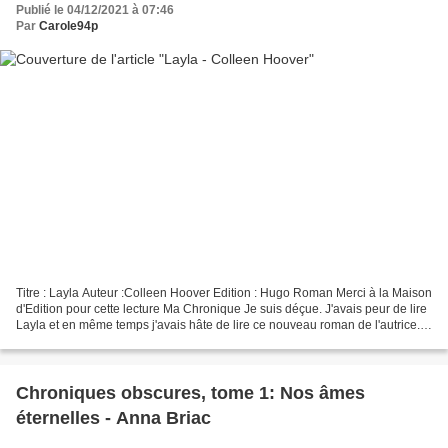
Publié le 04/12/2021 à 07:46
Par
Carole94p
Titre : Layla Auteur :Colleen Hoover Edition : Hugo Roman Merci à la Maison
d'Edition pour cette lecture Ma Chronique Je suis déçue. J'avais peur de lire
Layla et en même temps j'avais hâte de lire ce nouveau roman de l'autrice. Il
faut dire que mes dernières...
Chroniques obscures, tome 1: Nos âmes
éternelles - Anna Briac