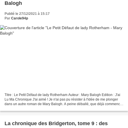
Balogh
Publié le 27/12/2021 à 15:17
Par
Carole94p
Titre : Le Petit Défaut de lady Rotherham Auteur : Mary Balogh Edition : J'ai
Lu Ma Chronique J'ai aimé ! Je n'ai pas pu résister à l'idée de me plonger
dans un autre roman de Mary Balogh. A peine déballé, que déjà commencé
et terminé. La plume de Mary...
La chronique des Bridgerton, tome 9 : des