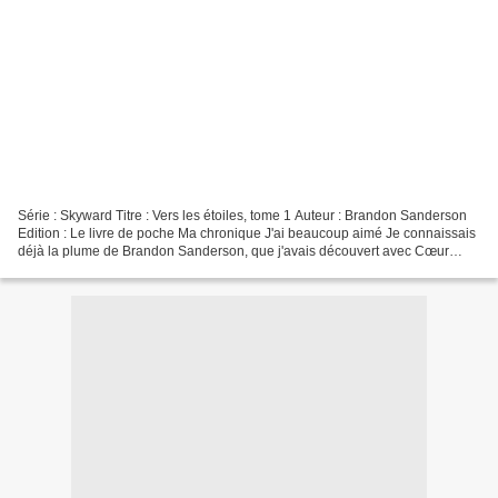
Série : Skyward Titre : Vers les étoiles, tome 1 Auteur : Brandon Sanderson
Edition : Le livre de poche Ma chronique J'ai beaucoup aimé Je connaissais
déjà la plume de Brandon Sanderson, que j'avais découvert avec Cœur
d'Acier, il y a quelques temps déjà...