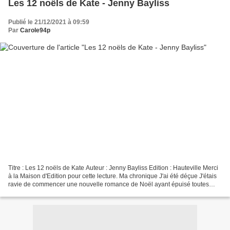
Les 12 noëls de Kate - Jenny Bayliss
Publié le 21/12/2021 à 09:59
Par
Carole94p
Titre : Les 12 noëls de Kate Auteur : Jenny Bayliss Edition : Hauteville Merci
à la Maison d'Edition pour cette lecture. Ma chronique J'ai été déçue J'étais
ravie de commencer une nouvelle romance de Noël ayant épuisé toutes
celles présentes dans ma PAL...