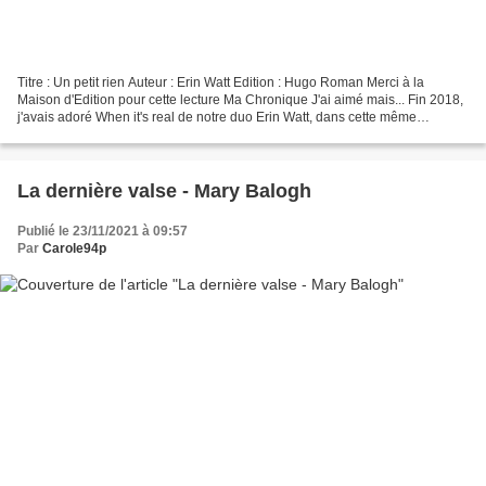
Titre : Un petit rien Auteur : Erin Watt Edition : Hugo Roman Merci à la
Maison d'Edition pour cette lecture Ma Chronique J'ai aimé mais... Fin 2018,
j'avais adoré When it's real de notre duo Erin Watt, dans cette même
collection New Way. J'étais donc...
La dernière valse - Mary Balogh
Publié le 23/11/2021 à 09:57
Par
Carole94p