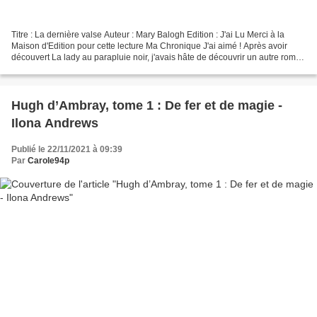
Titre : La dernière valse Auteur : Mary Balogh Edition : J'ai Lu Merci à la
Maison d'Edition pour cette lecture Ma Chronique J'ai aimé ! Après avoir
découvert La lady au parapluie noir, j'avais hâte de découvrir un autre roman
de l'autrice. Alors c'était...
Hugh d’Ambray, tome 1 : De fer et de magie -
Ilona Andrews
Publié le 22/11/2021 à 09:39
Par
Carole94p