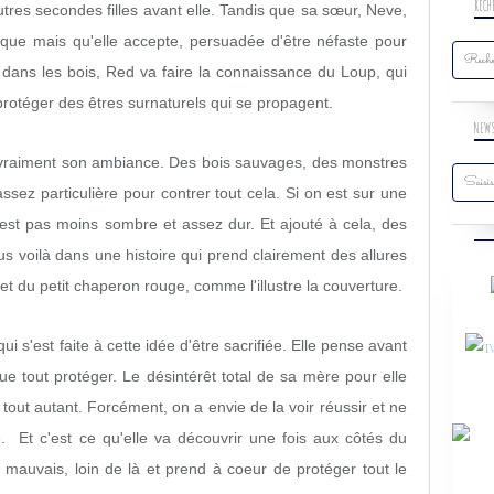
RECH
es secondes filles avant elle. Tandis que sa sœur, Neve,
ique mais qu'elle accepte, persuadée d'être néfaste pour
 dans les bois, Red va faire la connaissance du Loup, qui
 protéger des êtres surnaturels qui se propagent.
NEW
est vraiment son ambiance. Des bois sauvages, des monstres
assez particulière pour contrer tout cela. Si on est sur une
n est pas moins sombre et assez dur. Et ajouté à cela, des
s voilà dans une histoire qui prend clairement des allures
 et du petit chaperon rouge, comme l'illustre la couverture.
 s'est faite à cette idée d'être sacrifiée. Elle pense avant
ue tout protéger. Le désintérêt total de sa mère pour elle
tout autant. Forcément, on a envie de la voir réussir et ne
e. Et c'est ce qu'elle va découvrir une fois aux côtés du
 mauvais, loin de là et prend à coeur de protéger tout le