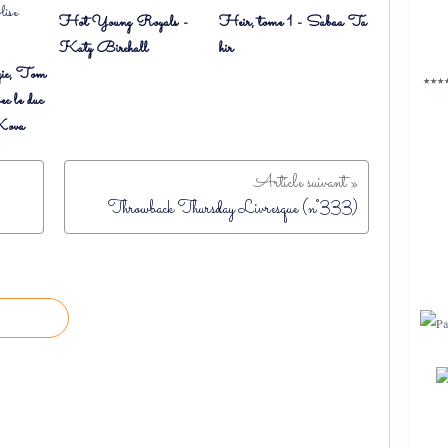
Hot Young Royals -
Heir, tome 1 - Sabaa Ta
Katy Birchall
hir
ic, Tom
★★★
c le duc
 Kova
Throwback Thursday Livresque (n°333)