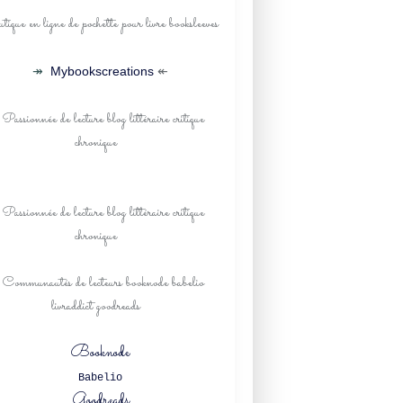
↠
Mybookscreations
↞
Booknode
Babelio
Goodreads