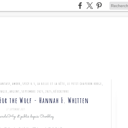
,
,
,
,
,
FANTASY
AMOUR
SPICY 0.5
LA BELLE ET LA BÊTE
LE PETIT CHAPERON ROUGE
,
,
,
,
MAGIE
ARGENT
SEPTEMBRE 2025
2025
RÉECRITURE
 For the Wolf - Hannah F. Whitten
17 SEPTEMBRE 2025
role94p et publié depuis Overblog