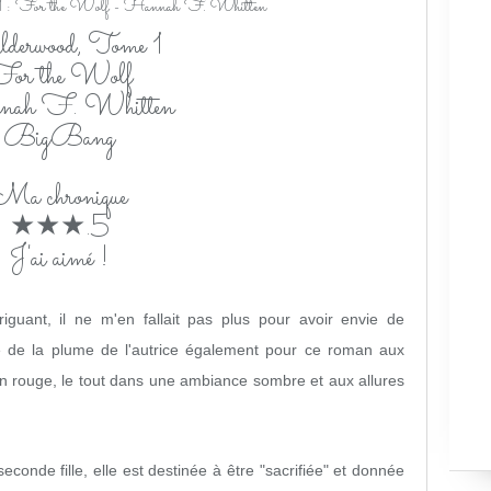
derwood, Tome 1
or the Wolf
ah F. Whitten
BigBang
Ma chronique
★★★.5
J'ai aimé !
iguant, il ne m'en fallait pas plus pour avoir envie de
te de la plume de l'autrice également pour ce roman aux
ron rouge, le tout dans une ambiance sombre et aux allures
econde fille, elle est destinée à être "sacrifiée" et donnée