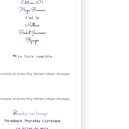
Editions &H
Hugo Roman
J'ai lu
Nathan
Pocket Jeunesse
Olympe
↬
La liste complète
Throwback Thursday Livresque