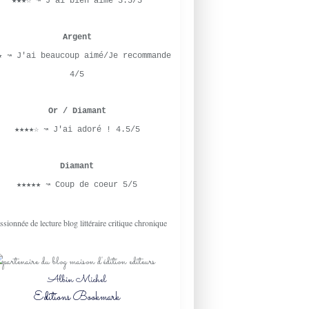
★★★☆ ↝ J'ai bien aimé 3.5/5
Argent
★ ↝ J'ai beaucoup aimé/Je recommande
4/5
Or / Diamant
★★★★☆ ↝ J'ai adoré ! 4.5/5
Diamant
★★★★★ ↝ Coup de coeur 5/5
Albin Michel
Editions Bookmark