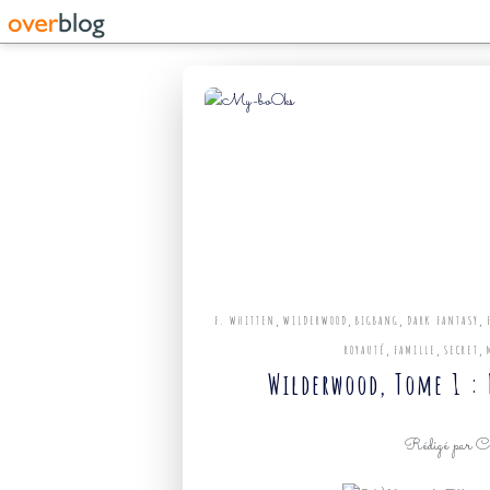
,
,
,
,
F. WHITTEN
WILDERWOOD
BIGBANG
DARK FANTASY
,
,
,
ROYAUTÉ
FAMILLE
SECRET
Wilderwood, Tome 1 :
Rédigé par Ca