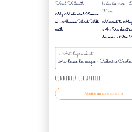
My Mechanical Roman
ce - Alexene Farol Foll
Married to Mag
muth
e 4 : Un chant ave
des mers - Elise
Au-dessus des nuages - Catherine Cowles
COMMENTER CET ARTICLE
Ajouter un commentaire