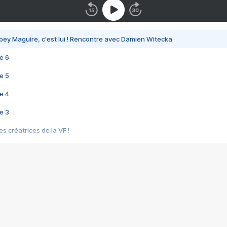
bey Maguire, c'est lui ! Rencontre avec Damien Witecka
e 6
e 5
e 4
e 3
s créatrices de la VF !
e 2
e 1
e Mektoub My Love arrive enfin ! Rencontre avec Shaïn Boumedine et Sal
i : après Toni en famille
elle réalise le bouleversant Dites lui que je l'aime