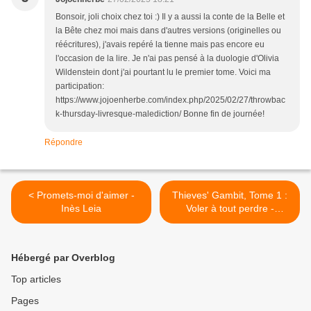
Bonsoir, joli choix chez toi :) Il y a aussi la conte de la Belle et
la Bête chez moi mais dans d'autres versions (originelles ou
réécritures), j'avais repéré la tienne mais pas encore eu
l'occasion de la lire. Je n'ai pas pensé à la duologie d'Olivia
Wildenstein dont j'ai pourtant lu le premier tome. Voici ma
participation:
https://www.jojoenherbe.com/index.php/2025/02/27/throwbac
k-thursday-livresque-malediction/ Bonne fin de journée!
Répondre
< Promets-moi d'aimer -
Thieves' Gambit, Tome 1 :
Inès Leia
Voler à tout perdre -
Kayvion Lewis >
Hébergé par Overblog
Top articles
Pages