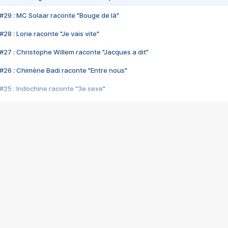
#29 : MC Solaar raconte "Bouge de là"
28 : Lorie raconte "Je vais vite"
#27 : Christophe Willem raconte "Jacques a dit"
#26 : Chimène Badi raconte "Entre nous"
#25 : Indochine raconte "3e sexe"
#24 : Zaho raconte "C'est chelou"
#23 : Patrick Bruel raconte "Au café des délices"
#22 : Kyo raconte "Le chemin"
#21 : Nolwenn Leroy raconte "Cassé"
#20 : Patrick Hernandez raconte "Born to be alive"
#19 : Lorie raconte "Près de moi"
#18 : Michael Jones raconte "A nos actes manqués" (avec Jean-Jacque