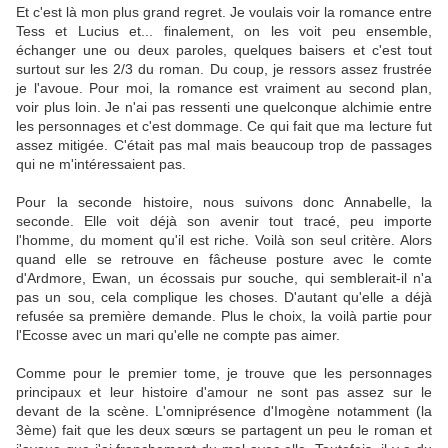
Et c'est là mon plus grand regret. Je voulais voir la romance entre
Tess et Lucius et... finalement, on les voit peu ensemble,
échanger une ou deux paroles, quelques baisers et c'est tout
surtout sur les 2/3 du roman. Du coup, je ressors assez frustrée
je l'avoue. Pour moi, la romance est vraiment au second plan,
voir plus loin. Je n'ai pas ressenti une quelconque alchimie entre
les personnages et c'est dommage. Ce qui fait que ma lecture fut
assez mitigée. C'était pas mal mais beaucoup trop de passages
qui ne m'intéressaient pas.
Pour la seconde histoire, nous suivons donc Annabelle, la
seconde. Elle voit déjà son avenir tout tracé, peu importe
l'homme, du moment qu'il est riche. Voilà son seul critère. Alors
quand elle se retrouve en fâcheuse posture avec le comte
d'Ardmore, Ewan, un écossais pur souche, qui semblerait-il n'a
pas un sou, cela complique les choses. D'autant qu'elle a déjà
refusée sa première demande. Plus le choix, la voilà partie pour
l'Ecosse avec un mari qu'elle ne compte pas aimer.
Comme pour le premier tome, je trouve que les personnages
principaux et leur histoire d'amour ne sont pas assez sur le
devant de la scène. L'omniprésence d'Imogène notamment (la
3ème) fait que les deux sœurs se partagent un peu le roman et