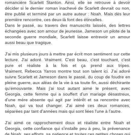
romancière Scarlett Stanton. Ainsi, elle se retrouve à devoir
décider si le dernier roman inachevé de Scarlett devrait ou non,
être publié et terminé par un autre auteur : Noah. Mais dès leur
première rencontre, ces deux-là font des étincelles.
Dans le passé, au travers des manuscrits laissés, des lettres
échangées avec son amour de jeunesse, Jameson un pilote de la
seconde guerre mondiale, Scarlett laisse entrevoir un amour
aussi beau que tragique.
J'ai mis plusieurs jours à mettre par écrit mon sentiment sur cette
lecture. J'ai adoré. Vraiment. C'est beau, c'est touchant, c'est
pure et réaliste à la fois et ça prend aux tripes.
Vraiment, Rebecca Yarros montre tout son talent ici. J'ai adoré
suivre Scarlett et Jameson dans le passé, du coup de foudre en
pleine guerre, aux aléas de la vie à sa toute fin, aussi déchirante
qu'émouvante. Mais j'ai tout autant aimé le présent, avec
Georgia, cette femme qui a souffert d'un mariage désastreux,
d'une mère absente qui agit par intérêt et sa rencontre avec
Noah, qui va tout changer. J'ai aimé ces deux romances,
séparées par tant d'années mais qui sont liées l'une à l'autre.
J'ai aimé ce rapprochement doux et réaliste entre Noah et
Georgia, cette confiance qui s'installe peu à peu, la prévenance
de Noah, ses efforts, sa patience et toutes ces petites choses qui