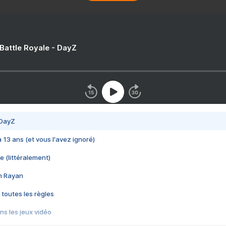
 Battle Royale - DayZ
 DayZ
 a 13 ans (et vous l'avez ignoré)
e (littéralement)
im Rayan
 toutes les règles
s les jeux vidéo